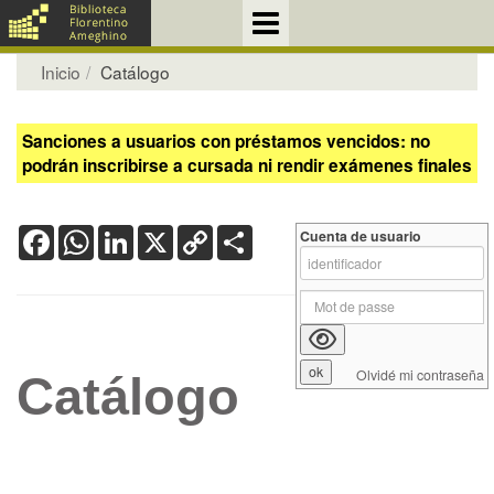
Inicio
Catálogo
Sanciones a usuarios con préstamos vencidos: no
podrán inscribirse a cursada ni rendir exámenes finales
Facebook
WhatsApp
LinkedIn
X
Copy
Share
Cuenta de usuario
Link
Olvidé mi contraseña
Catálogo