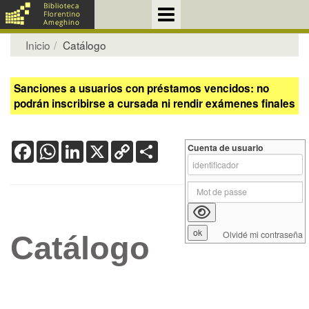
Inicio
Catálogo
Sanciones a usuarios con préstamos vencidos: no
podrán inscribirse a cursada ni rendir exámenes finales
Facebook
WhatsApp
LinkedIn
X
Copy
Share
Cuenta de usuario
Link
Olvidé mi contraseña
Catálogo