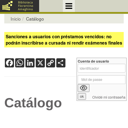
Inicio
Catálogo
Sanciones a usuarios con préstamos vencidos: no
podrán inscribirse a cursada ni rendir exámenes finales
Facebook
WhatsApp
LinkedIn
X
Copy
Share
Cuenta de usuario
Link
Olvidé mi contraseña
Catálogo