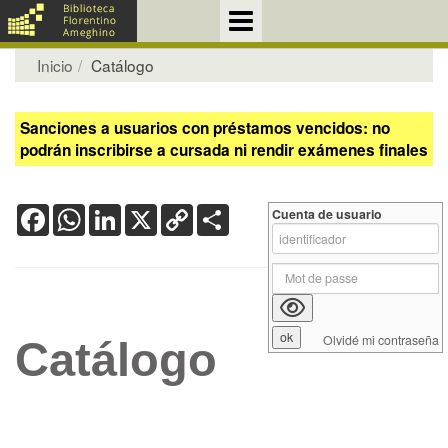
Inicio
Catálogo
Sanciones a usuarios con préstamos vencidos: no
podrán inscribirse a cursada ni rendir exámenes finales
Facebook
WhatsApp
LinkedIn
X
Copy
Share
Cuenta de usuario
Link
Olvidé mi contraseña
Catálogo