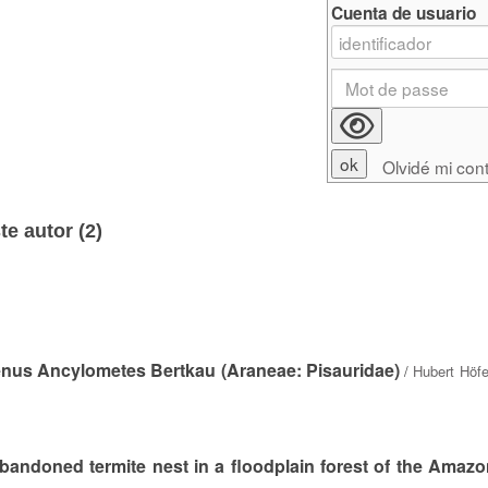
Cuenta de usuario
Olvidé mi con
e autor (
2
)
genus Ancylometes Bertkau (Araneae: Pisauridae)
/
Hubert Höfe
abandoned termite nest in a floodplain forest of the Amazo