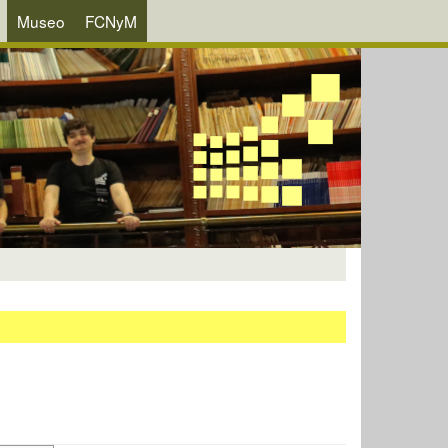
Museo
FCNyM