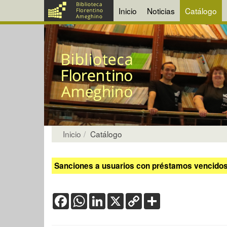
Inicio
Noticias
Catálogo
Inicio
Catálogo
Sanciones a usuarios con préstamos vencidos:
Facebook
WhatsApp
LinkedIn
X
Copy
Share
Link