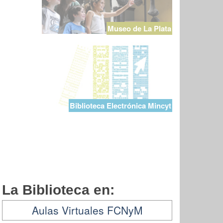
Museo de La Plata
Biblioteca Electrónica Mincyt
La Biblioteca en:
Aulas Virtuales FCNyM