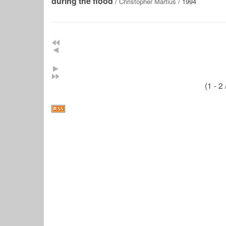
during the flood
/
Christopher Martius
/ 1994
(1 - 2 