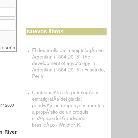
Nuevos libros
traseña
El desarrollo de la egiptologÃ­a en
Argentina (1884-2015) The
development of egyptology in
Argentina (1884-2015) / Fuscaldo,
Perla
ContribuciÃ³n a la petrologÃ­a y
estratigrafÃ­a del glacial
gondwÃ¡nico uruguayo y apuntes
r
/ 2000
a propÃ³sito de un croquis
sinÃ³ptico del Gondwana
brasileÃ±o / Walther, K.
n River