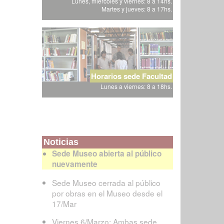
Lunes, miércoles y viernes: 8 a 14hs.
Martes y jueves: 8 a 17hs.
Horarios sede Facultad
Lunes a viernes: 8 a 18hs.
Noticias
Sede Museo abierta al público
nuevamente
Sede Museo cerrada al público
por obras en el Museo desde el
17/Mar
Viernes 6/Marzo: Ambas sede