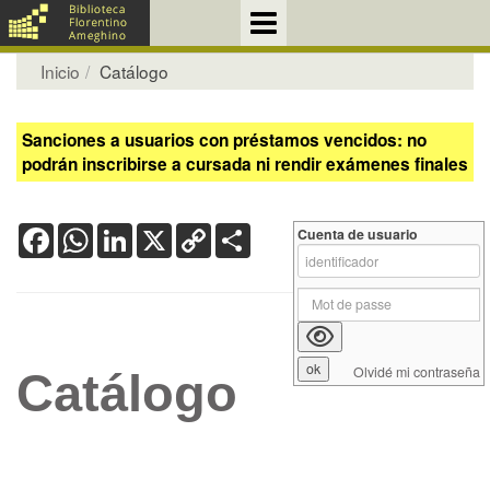
Inicio
Catálogo
Sanciones a usuarios con préstamos vencidos: no
podrán inscribirse a cursada ni rendir exámenes finales
Facebook
WhatsApp
LinkedIn
X
Copy
Share
Cuenta de usuario
Link
Olvidé mi contraseña
Catálogo