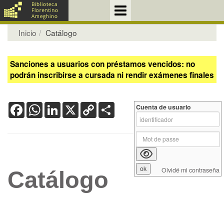
Inicio
Catálogo
Sanciones a usuarios con préstamos vencidos: no
podrán inscribirse a cursada ni rendir exámenes finales
Facebook
WhatsApp
LinkedIn
X
Copy
Share
Cuenta de usuario
Link
Olvidé mi contraseña
Catálogo