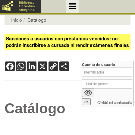
Inicio
Catálogo
Sanciones a usuarios con préstamos vencidos: no
podrán inscribirse a cursada ni rendir exámenes finales
Facebook
WhatsApp
LinkedIn
X
Copy
Share
Cuenta de usuario
Link
Olvidé mi contraseña
Catálogo