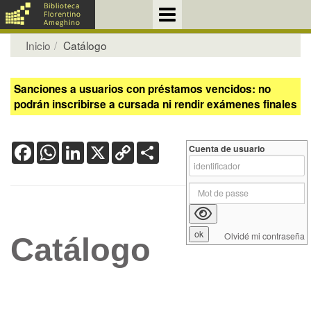
Inicio
Catálogo
Sanciones a usuarios con préstamos vencidos: no
podrán inscribirse a cursada ni rendir exámenes finales
Facebook
WhatsApp
LinkedIn
X
Copy
Share
Cuenta de usuario
Link
Olvidé mi contraseña
Catálogo