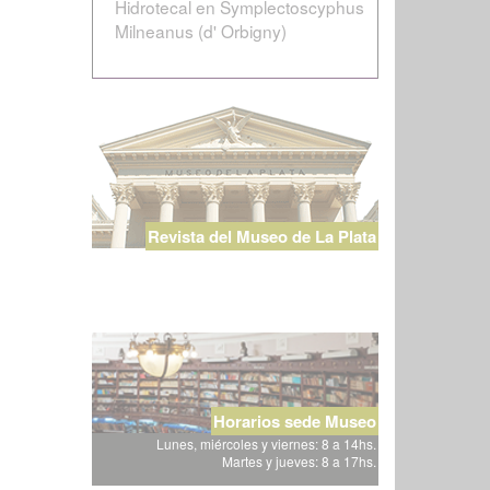
Hidrotecal en Symplectoscyphus
Milneanus (d' Orbigny)
Revista del Museo de La Plata
Horarios sede Museo
Lunes, miércoles y viernes: 8 a 14hs.
Martes y jueves: 8 a 17hs.