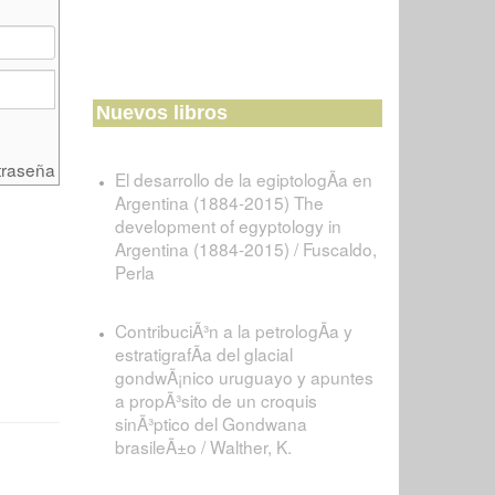
Nuevos libros
traseña
El desarrollo de la egiptologÃ­a en
Argentina (1884-2015) The
development of egyptology in
Argentina (1884-2015) / Fuscaldo,
Perla
ContribuciÃ³n a la petrologÃ­a y
estratigrafÃ­a del glacial
gondwÃ¡nico uruguayo y apuntes
a propÃ³sito de un croquis
sinÃ³ptico del Gondwana
brasileÃ±o / Walther, K.