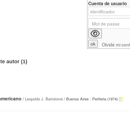
Cuenta de usuario
Olvidé mi con
e autor (
1
)
oamericano
/
Leopoldo J. Bartolomé
/ Buenos Aires : Periferia (1974)