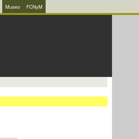
Museo
FCNyM