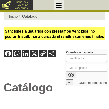
Inicio
Catálogo
Sanciones a usuarios con préstamos vencidos: no
podrán inscribirse a cursada ni rendir exámenes finales
Facebook
WhatsApp
LinkedIn
X
Copy
Share
Cuenta de usuario
Link
Olvidé mi contraseña
Catálogo