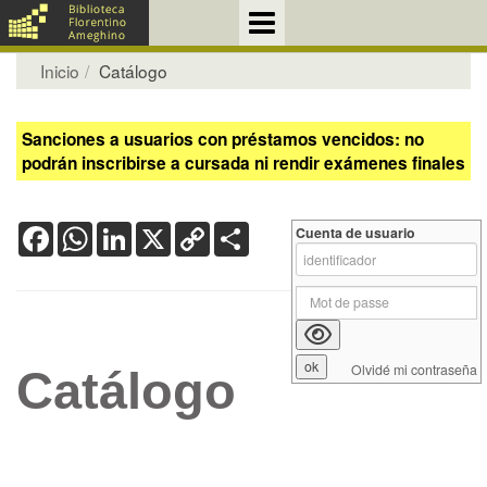
Inicio
Catálogo
Sanciones a usuarios con préstamos vencidos: no
podrán inscribirse a cursada ni rendir exámenes finales
Facebook
WhatsApp
LinkedIn
X
Copy
Share
Cuenta de usuario
Link
Olvidé mi contraseña
Catálogo