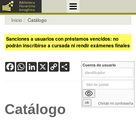
Inicio
Catálogo
Sanciones a usuarios con préstamos vencidos: no
podrán inscribirse a cursada ni rendir exámenes finales
Facebook
WhatsApp
LinkedIn
X
Copy
Share
Cuenta de usuario
Link
Olvidé mi contraseña
Catálogo