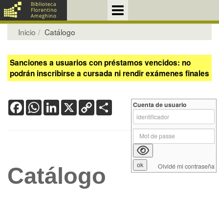
Inicio
Catálogo
Sanciones a usuarios con préstamos vencidos: no
podrán inscribirse a cursada ni rendir exámenes finales
Facebook
WhatsApp
LinkedIn
X
Copy
Share
Cuenta de usuario
Link
Olvidé mi contraseña
Catálogo