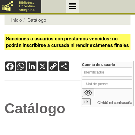
Inicio
Catálogo
Sanciones a usuarios con préstamos vencidos: no
podrán inscribirse a cursada ni rendir exámenes finales
Facebook
WhatsApp
LinkedIn
X
Copy
Share
Cuenta de usuario
Link
Olvidé mi contraseña
Catálogo