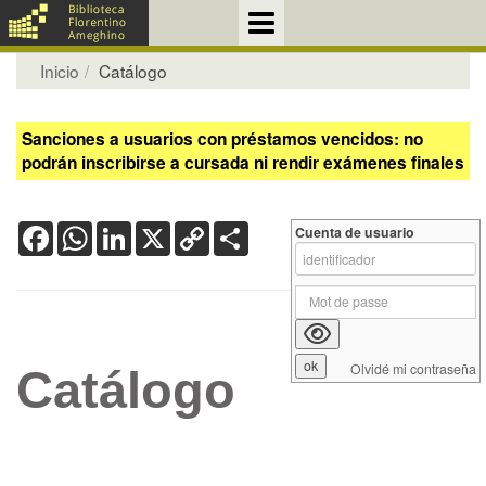
Inicio
Catálogo
Sanciones a usuarios con préstamos vencidos: no
podrán inscribirse a cursada ni rendir exámenes finales
Facebook
WhatsApp
LinkedIn
X
Copy
Share
Cuenta de usuario
Link
Olvidé mi contraseña
Catálogo