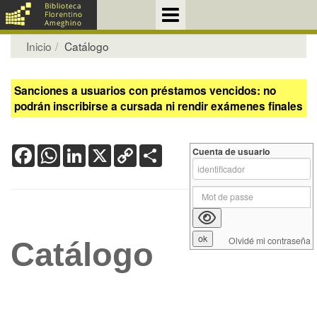
Inicio
Catálogo
Sanciones a usuarios con préstamos vencidos: no
podrán inscribirse a cursada ni rendir exámenes finales
Facebook
WhatsApp
LinkedIn
X
Copy
Share
Cuenta de usuario
Link
Olvidé mi contraseña
Catálogo