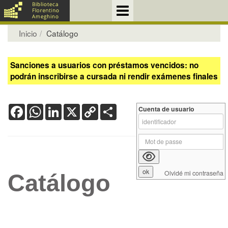
Inicio
Catálogo
Sanciones a usuarios con préstamos vencidos: no
podrán inscribirse a cursada ni rendir exámenes finales
Facebook
WhatsApp
LinkedIn
X
Copy
Share
Cuenta de usuario
Link
Olvidé mi contraseña
Catálogo