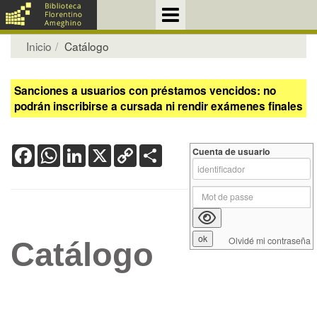
Inicio
Catálogo
Sanciones a usuarios con préstamos vencidos: no
podrán inscribirse a cursada ni rendir exámenes finales
Facebook
WhatsApp
LinkedIn
X
Copy
Share
Cuenta de usuario
Link
Olvidé mi contraseña
Catálogo