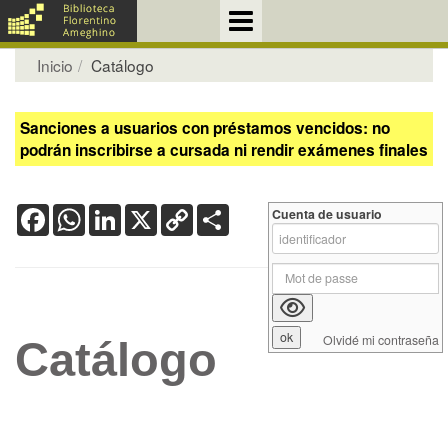
Inicio
Catálogo
Sanciones a usuarios con préstamos vencidos: no
podrán inscribirse a cursada ni rendir exámenes finales
Facebook
WhatsApp
LinkedIn
X
Copy
Share
Cuenta de usuario
Link
Olvidé mi contraseña
Catálogo