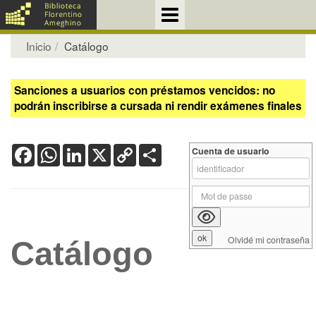
Inicio
Catálogo
Sanciones a usuarios con préstamos vencidos: no
podrán inscribirse a cursada ni rendir exámenes finales
Facebook
WhatsApp
LinkedIn
X
Copy
Share
Cuenta de usuario
Link
Olvidé mi contraseña
Catálogo