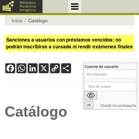
Inicio
Catálogo
Sanciones a usuarios con préstamos vencidos: no
podrán inscribirse a cursada ni rendir exámenes finales
Facebook
WhatsApp
LinkedIn
X
Copy
Share
Cuenta de usuario
Link
Olvidé mi contraseña
Catálogo