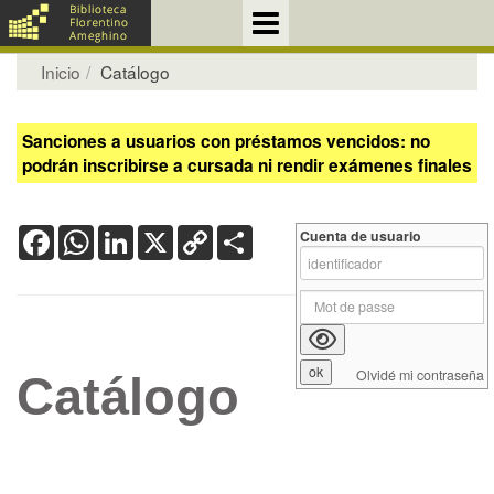
Inicio
Catálogo
Sanciones a usuarios con préstamos vencidos: no
podrán inscribirse a cursada ni rendir exámenes finales
Facebook
WhatsApp
LinkedIn
X
Copy
Share
Cuenta de usuario
Link
Olvidé mi contraseña
Catálogo