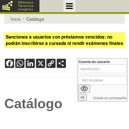
Inicio
Catálogo
Sanciones a usuarios con préstamos vencidos: no
podrán inscribirse a cursada ni rendir exámenes finales
Facebook
WhatsApp
LinkedIn
X
Copy
Share
Cuenta de usuario
Link
Olvidé mi contraseña
Catálogo