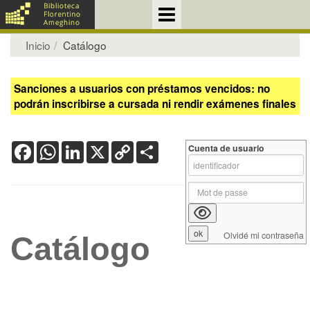
Inicio
Catálogo
Sanciones a usuarios con préstamos vencidos: no
podrán inscribirse a cursada ni rendir exámenes finales
Facebook
WhatsApp
LinkedIn
X
Copy
Share
Cuenta de usuario
Link
Olvidé mi contraseña
Catálogo