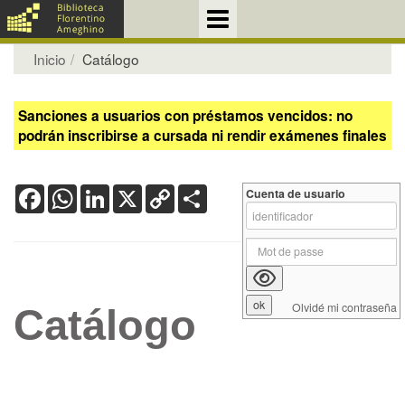
Inicio
Catálogo
Sanciones a usuarios con préstamos vencidos: no
podrán inscribirse a cursada ni rendir exámenes finales
Facebook
WhatsApp
LinkedIn
X
Copy
Share
Cuenta de usuario
Link
Olvidé mi contraseña
Catálogo