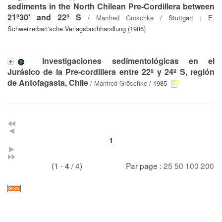
sediments in the North Chilean Pre-Cordillera between
21º30' and 22º S
/
Manfred Gröschke
/ Stuttgart : E.
Schweizerbart'sche Verlagsbuchhandlung (1986)
Investigaciones sedimentológicas en el
Jurásico de la Pre-cordillera entre 22º y 24º S, región
de Antofagasta, Chile
/
Manfred Gröschke
/ 1985
1
(1 - 4 / 4)
Par page :
25
50
100
200