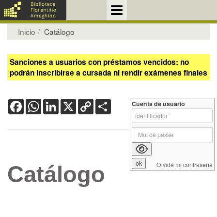
Inicio
Catálogo
Sanciones a usuarios con préstamos vencidos: no
podrán inscribirse a cursada ni rendir exámenes finales
Facebook
WhatsApp
LinkedIn
X
Copy
Share
Cuenta de usuario
Link
Olvidé mi contraseña
Catálogo