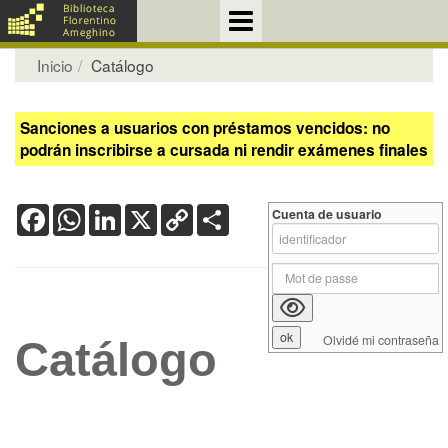
Inicio
Catálogo
Sanciones a usuarios con préstamos vencidos: no
podrán inscribirse a cursada ni rendir exámenes finales
Facebook
WhatsApp
LinkedIn
X
Copy
Share
Cuenta de usuario
Link
Olvidé mi contraseña
Catálogo