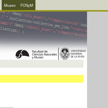
Museo
FCNyM