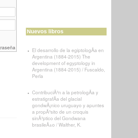
Nuevos libros
traseña
El desarrollo de la egiptologÃ­a en
Argentina (1884-2015) The
development of egyptology in
Argentina (1884-2015) / Fuscaldo,
Perla
ContribuciÃ³n a la petrologÃ­a y
estratigrafÃ­a del glacial
gondwÃ¡nico uruguayo y apuntes
a propÃ³sito de un croquis
sinÃ³ptico del Gondwana
brasileÃ±o / Walther, K.