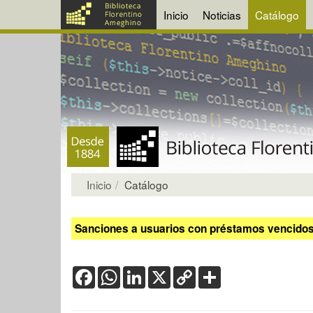
Inicio
Noticias
Catálogo
Inicio
Catálogo
Sanciones a usuarios con préstamos vencidos:
Facebook
WhatsApp
LinkedIn
X
Copy
Share
Link