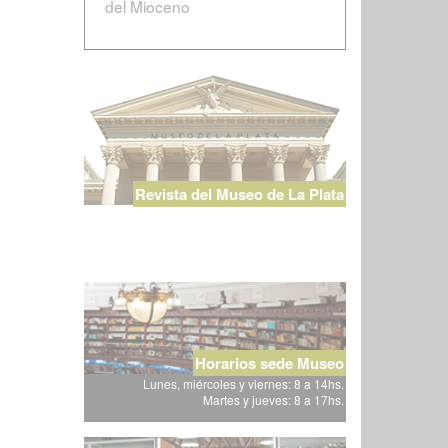
del Mioceno
Revista del Museo de La Plata
Horarios sede Museo
Lunes, miércoles y viernes: 8 a 14hs.
Martes y jueves: 8 a 17hs.