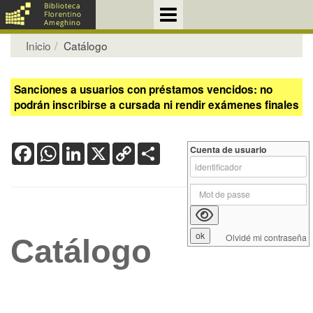
Inicio
Catálogo
Sanciones a usuarios con préstamos vencidos: no
podrán inscribirse a cursada ni rendir exámenes finales
Facebook
WhatsApp
LinkedIn
X
Copy
Share
Cuenta de usuario
Link
Olvidé mi contraseña
Catálogo