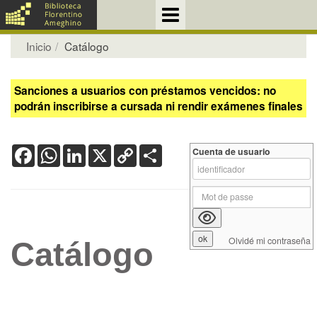
Inicio
Catálogo
Sanciones a usuarios con préstamos vencidos: no
podrán inscribirse a cursada ni rendir exámenes finales
Facebook
WhatsApp
LinkedIn
X
Copy
Share
Cuenta de usuario
Link
Olvidé mi contraseña
Catálogo