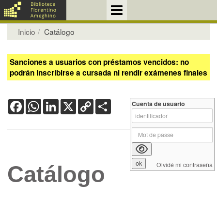
Inicio
Catálogo
Sanciones a usuarios con préstamos vencidos: no
podrán inscribirse a cursada ni rendir exámenes finales
Facebook
WhatsApp
LinkedIn
X
Copy
Share
Cuenta de usuario
Link
Olvidé mi contraseña
Catálogo