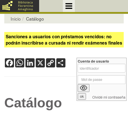
Inicio
Catálogo
Sanciones a usuarios con préstamos vencidos: no
podrán inscribirse a cursada ni rendir exámenes finales
Facebook
WhatsApp
LinkedIn
X
Copy
Share
Cuenta de usuario
Link
Olvidé mi contraseña
Catálogo