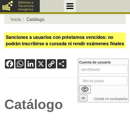
Inicio
Catálogo
Sanciones a usuarios con préstamos vencidos: no
podrán inscribirse a cursada ni rendir exámenes finales
Facebook
WhatsApp
LinkedIn
X
Copy
Share
Cuenta de usuario
Link
Olvidé mi contraseña
Catálogo