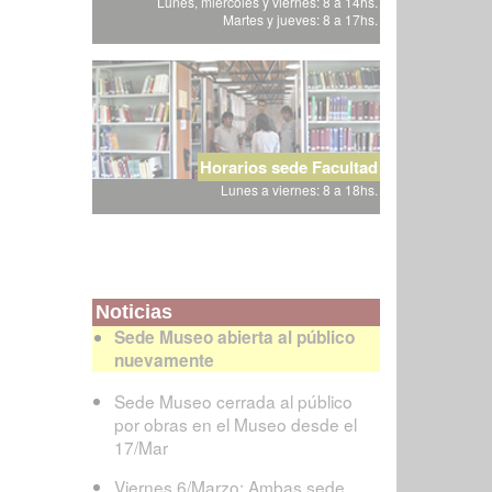
Lunes, miércoles y viernes: 8 a 14hs.
Martes y jueves: 8 a 17hs.
Horarios sede Facultad
Lunes a viernes: 8 a 18hs.
Noticias
Sede Museo abierta al público
nuevamente
Sede Museo cerrada al público
por obras en el Museo desde el
17/Mar
Viernes 6/Marzo: Ambas sede