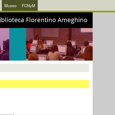
Museo
FCNyM