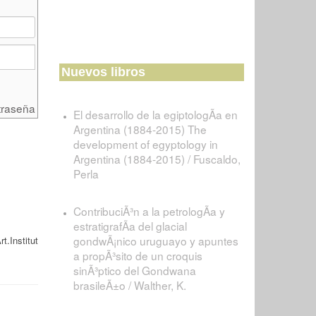
Nuevos libros
traseña
El desarrollo de la egiptologÃ­a en
Argentina (1884-2015) The
development of egyptology in
Argentina (1884-2015) / Fuscaldo,
Perla
ContribuciÃ³n a la petrologÃ­a y
estratigrafÃ­a del glacial
gondwÃ¡nico uruguayo y apuntes
t.Institut
a propÃ³sito de un croquis
sinÃ³ptico del Gondwana
brasileÃ±o / Walther, K.