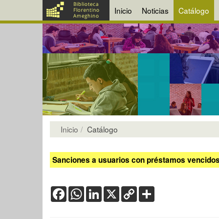
Inicio
Noticias
Catálogo
Inicio
Catálogo
Sanciones a usuarios con préstamos vencidos:
Facebook
WhatsApp
LinkedIn
X
Copy
Share
Link