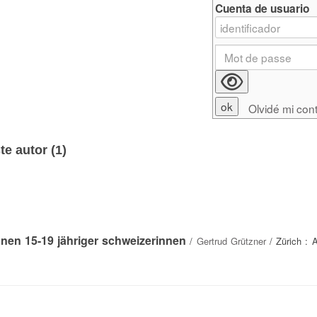
Cuenta de usuario
Olvidé mi con
e autor (
1
)
en 15-19 jähriger schweizerinnen
/
Gertrud Grützner
/ Zürich : Ar