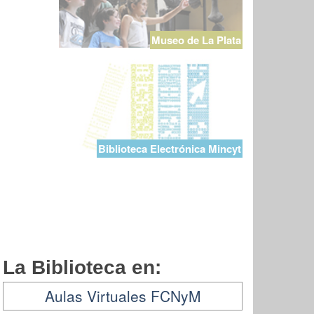
Museo de La Plata
Biblioteca Electrónica Mincyt
La Biblioteca en:
Aulas Virtuales FCNyM