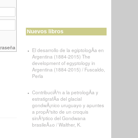
Nuevos libros
traseña
El desarrollo de la egiptologÃ­a en
Argentina (1884-2015) The
development of egyptology in
Argentina (1884-2015) / Fuscaldo,
Perla
ContribuciÃ³n a la petrologÃ­a y
estratigrafÃ­a del glacial
gondwÃ¡nico uruguayo y apuntes
a propÃ³sito de un croquis
sinÃ³ptico del Gondwana
brasileÃ±o / Walther, K.