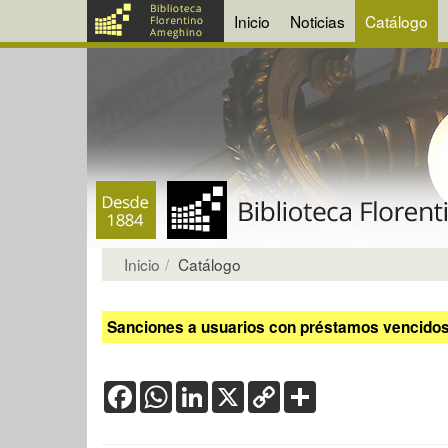
Inicio
Noticias
Catálogo
Inicio
Catálogo
Sanciones a usuarios con préstamos vencidos:
Facebook
WhatsApp
LinkedIn
X
Copy
Share
Link