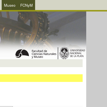
Museo
FCNyM