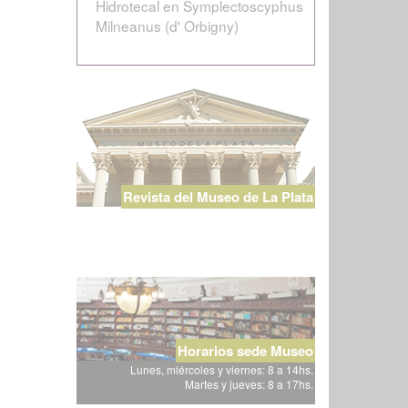
Hidrotecal en Symplectoscyphus
Milneanus (d' Orbigny)
Revista del Museo de La Plata
Horarios sede Museo
Lunes, miércoles y viernes: 8 a 14hs.
Martes y jueves: 8 a 17hs.