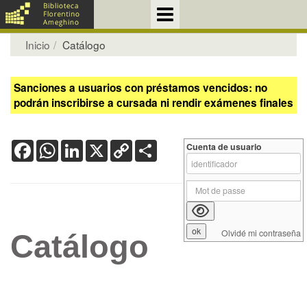
Inicio
Catálogo
Sanciones a usuarios con préstamos vencidos: no
podrán inscribirse a cursada ni rendir exámenes finales
Facebook
WhatsApp
LinkedIn
X
Copy
Share
Cuenta de usuario
Link
Olvidé mi contraseña
Catálogo