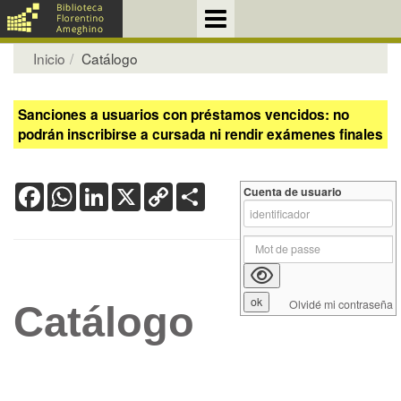
Inicio
Catálogo
Sanciones a usuarios con préstamos vencidos: no
podrán inscribirse a cursada ni rendir exámenes finales
Facebook
WhatsApp
LinkedIn
X
Copy
Share
Cuenta de usuario
Link
Olvidé mi contraseña
Catálogo