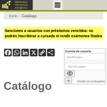
Inicio
Catálogo
Sanciones a usuarios con préstamos vencidos: no
podrán inscribirse a cursada ni rendir exámenes finales
Facebook
WhatsApp
LinkedIn
X
Copy
Share
Cuenta de usuario
Link
Olvidé mi contraseña
Catálogo