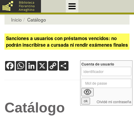
Inicio
Catálogo
Sanciones a usuarios con préstamos vencidos: no
podrán inscribirse a cursada ni rendir exámenes finales
Facebook
WhatsApp
LinkedIn
X
Copy
Share
Cuenta de usuario
Link
Olvidé mi contraseña
Catálogo