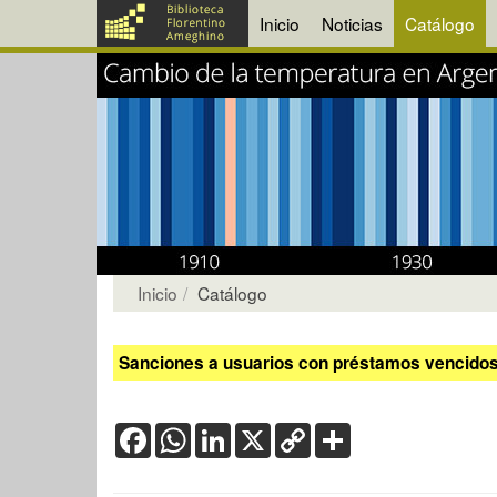
Inicio
Noticias
Catálogo
Inicio
Catálogo
Sanciones a usuarios con préstamos vencidos:
Facebook
WhatsApp
LinkedIn
X
Copy
Share
Link