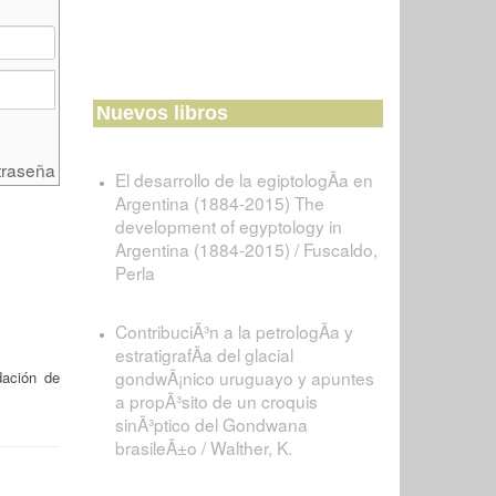
Nuevos libros
traseña
El desarrollo de la egiptologÃ­a en
Argentina (1884-2015) The
development of egyptology in
Argentina (1884-2015) / Fuscaldo,
Perla
ContribuciÃ³n a la petrologÃ­a y
estratigrafÃ­a del glacial
gondwÃ¡nico uruguayo y apuntes
ación de
a propÃ³sito de un croquis
sinÃ³ptico del Gondwana
brasileÃ±o / Walther, K.