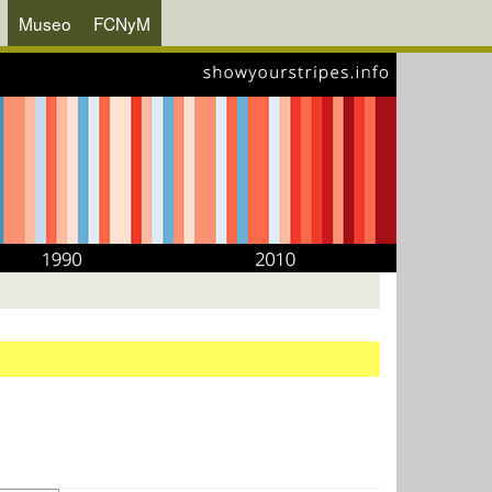
Museo
FCNyM