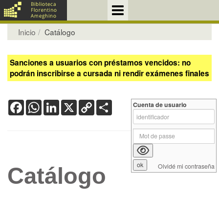
Inicio
Catálogo
Sanciones a usuarios con préstamos vencidos: no
podrán inscribirse a cursada ni rendir exámenes finales
Facebook
WhatsApp
LinkedIn
X
Copy
Share
Cuenta de usuario
Link
Olvidé mi contraseña
Catálogo