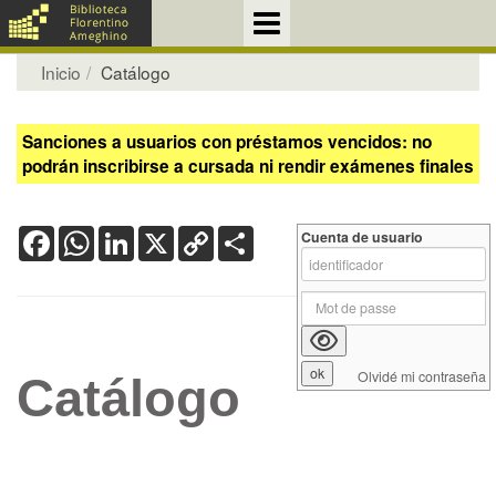
Inicio
Catálogo
Sanciones a usuarios con préstamos vencidos: no
podrán inscribirse a cursada ni rendir exámenes finales
Facebook
WhatsApp
LinkedIn
X
Copy
Share
Cuenta de usuario
Link
Olvidé mi contraseña
Catálogo