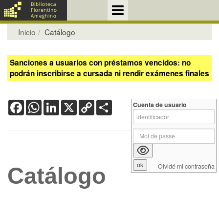
Inicio
Catálogo
Sanciones a usuarios con préstamos vencidos: no
podrán inscribirse a cursada ni rendir exámenes finales
Facebook
WhatsApp
LinkedIn
X
Copy
Share
Cuenta de usuario
Link
Olvidé mi contraseña
Catálogo