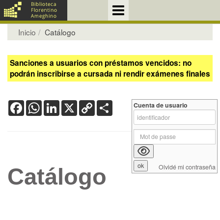
Inicio
Catálogo
Sanciones a usuarios con préstamos vencidos: no
podrán inscribirse a cursada ni rendir exámenes finales
Facebook
WhatsApp
LinkedIn
X
Copy
Share
Cuenta de usuario
Link
Olvidé mi contraseña
Catálogo