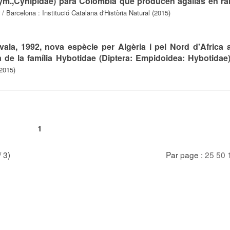
ym.,Cynipidae) para Colombia que producen agallas en r
/ Barcelona : Institució Catalana d'Història Natural (2015)
vala, 1992, nova espècie per Algèria i pel Nord d'Africa
 de la família Hybotidae (Diptera: Empidoidea: Hybotidae
(2015)
1
/ 3)
Par page :
25
50