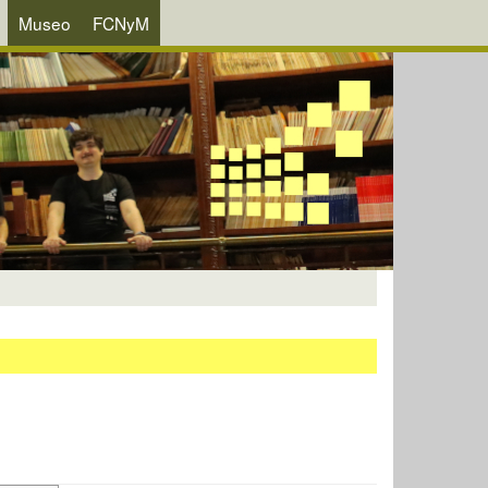
Museo
FCNyM