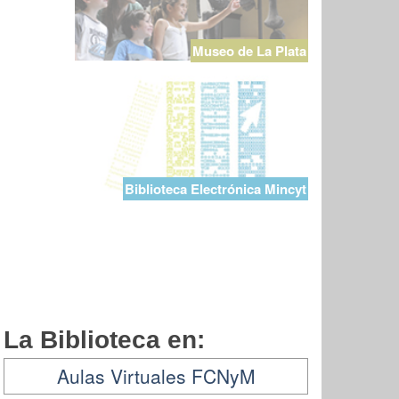
Museo de La Plata
Biblioteca Electrónica Mincyt
La Biblioteca en:
Aulas Virtuales FCNyM