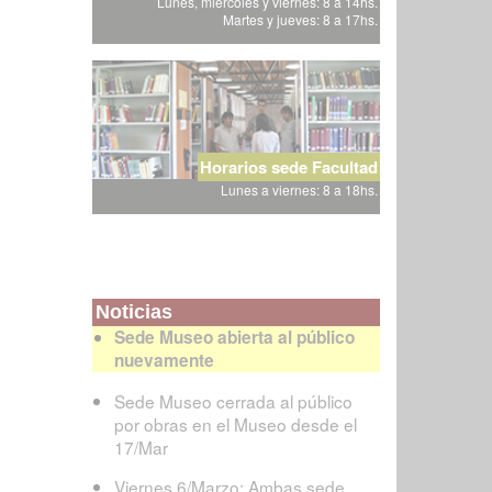
Lunes, miércoles y viernes: 8 a 14hs.
Martes y jueves: 8 a 17hs.
Horarios sede Facultad
Lunes a viernes: 8 a 18hs.
Noticias
Sede Museo abierta al público
nuevamente
Sede Museo cerrada al público
por obras en el Museo desde el
17/Mar
Viernes 6/Marzo: Ambas sede