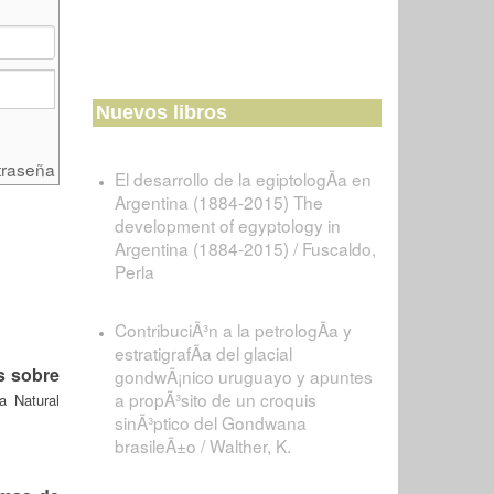
Nuevos libros
traseña
El desarrollo de la egiptologÃ­a en
Argentina (1884-2015) The
development of egyptology in
Argentina (1884-2015) / Fuscaldo,
Perla
ContribuciÃ³n a la petrologÃ­a y
estratigrafÃ­a del glacial
s sobre
gondwÃ¡nico uruguayo y apuntes
a propÃ³sito de un croquis
ia Natural
sinÃ³ptico del Gondwana
brasileÃ±o / Walther, K.