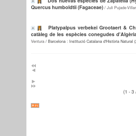
Dos nuevas especies de Zapatella (H
Quercus humboldtii (Fagaceae)
/
Juli Pujade-Villar
Platypalpus verbekei Grootaert & Ch
catàleg de les espècies conegudes d'Algèria
Ventura
/ Barcelona : Institució Catalana d'Història Natural 
(1 - 3 