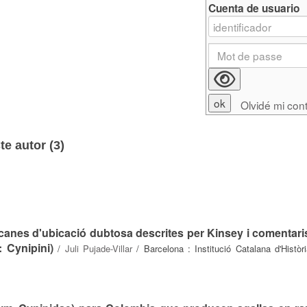
Cuenta de usuario
Olvidé mi con
e autor (
3
)
canes d'ubicació dubtosa descrites per Kinsey i comentari
 Cynipini)
/
Juli Pujade-Villar
/ Barcelona : Institució Catalana d'Històr