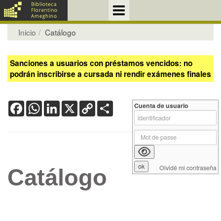
Inicio
Catálogo
Sanciones a usuarios con préstamos vencidos: no
podrán inscribirse a cursada ni rendir exámenes finales
Facebook
WhatsApp
LinkedIn
X
Copy
Share
Cuenta de usuario
Link
Olvidé mi contraseña
Catálogo