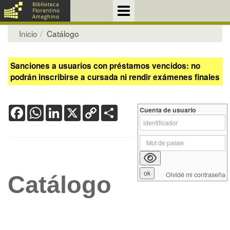
Inicio
Catálogo
Sanciones a usuarios con préstamos vencidos: no
podrán inscribirse a cursada ni rendir exámenes finales
Facebook
WhatsApp
LinkedIn
X
Copy
Share
Cuenta de usuario
Link
Olvidé mi contraseña
Catálogo