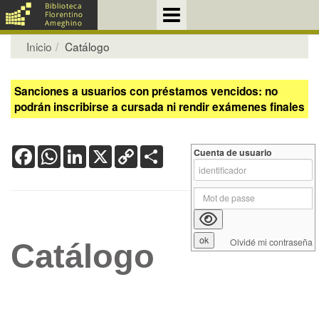
Inicio
Catálogo
Sanciones a usuarios con préstamos vencidos: no
podrán inscribirse a cursada ni rendir exámenes finales
Facebook
WhatsApp
LinkedIn
X
Copy
Share
Cuenta de usuario
Link
Olvidé mi contraseña
Catálogo