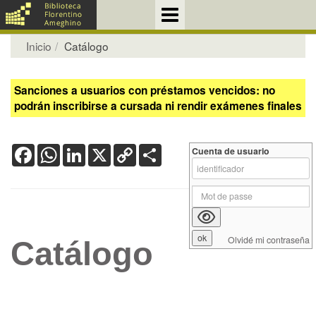
Inicio
Catálogo
Sanciones a usuarios con préstamos vencidos: no
podrán inscribirse a cursada ni rendir exámenes finales
Facebook
WhatsApp
LinkedIn
X
Copy
Share
Cuenta de usuario
Link
Olvidé mi contraseña
Catálogo